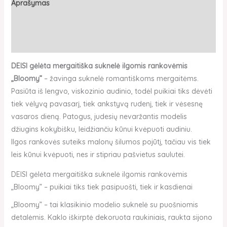
Aprašymas
Papildoma informacija
Atsiliepimai (0)
DEISI gėlėta mergaitiška suknelė ilgomis rankovėmis
„Bloomy”
– žavinga suknelė romantiškoms mergaitėms.
Pasiūta iš lengvo, viskozinio audinio, todėl puikiai tiks dėvėti
tiek vėlyvą pavasarį, tiek ankstyvą rudenį, tiek ir vėsesnę
vasaros dieną. Patogus, judesių nevaržantis modelis
džiugins kokybišku, leidžiančiu kūnui kvėpuoti audiniu.
Ilgos rankovės suteiks malonų šilumos pojūtį, tačiau vis tiek
leis kūnui kvėpuoti, nes ir stipriau pašvietus saulutei.
DEISI gėlėta mergaitiška suknelė ilgomis rankovėmis
„Bloomy” – puikiai tiks tiek pasipuošti, tiek ir kasdienai
„Bloomy” – tai klasikinio modelio suknelė su puošniomis
detalėmis. Kaklo iškirptė dekoruota raukiniais, raukta sijono