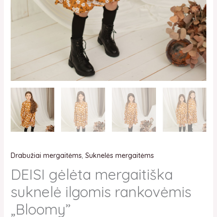
Drabužiai mergaitėms
,
Suknelės mergaitėms
DEISI gėlėta mergaitiška
suknelė ilgomis rankovėmis
„Bloomy”