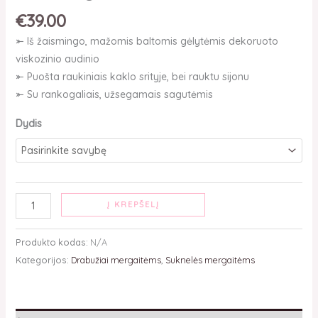
€
39.00
⤜ Iš žaismingo, mažomis baltomis gėlytėmis dekoruoto
viskozinio audinio
⤜ Puošta raukiniais kaklo srityje, bei rauktu sijonu
⤜ Su rankogaliais, užsegamais sagutėmis
Dydis
Į KREPŠELĮ
Produkto kodas:
N/A
Kategorijos:
Drabužiai mergaitėms
,
Suknelės mergaitėms