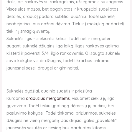
dalis, bei rankovės su rankogaliais, užsegamais su sagomis.
Visos šios mažos, bet apgalvotos ir kruopščiai sudėliotos
detalės, drabužį padaro subtiliai puošniu. Todėl suknelė,
neabejotinai, bus dažnai dėvima. Tiek ir į mokyklą ar darželį,
tiek ir į smagią šventę.
Suknelės ilgis – siekiantis kelius. Todėl net ir mergaitei
augant, suknelė džiugins ilgą laiką. Ilgas rankoves galima
kilstelti ir paversti 3/4 ilgio rankovėmis. O išaugta suknelė
savo kokybe vis dr džiugins, todėl tikrai bus tinkama
jaunesnei sesei, draugei ar giminaitei.
Suknelės dydžiai, audinio sudėtis ir priežiūra
Kurdama
drabužius mergaitėms
, visuomet siekiu jų ilgo
gyvavimo. Todėl teikiu ypatingą dėmesių jų audinių bei
pasiuvimo kokybei. Todėl tinkamai prižiūrimos, suknelės
džiugins ne vieną mergaitę. Jas drąsiai galės „paveldėti”
jaunesnės sesutės ar tiesiog bus parduotos kitoms