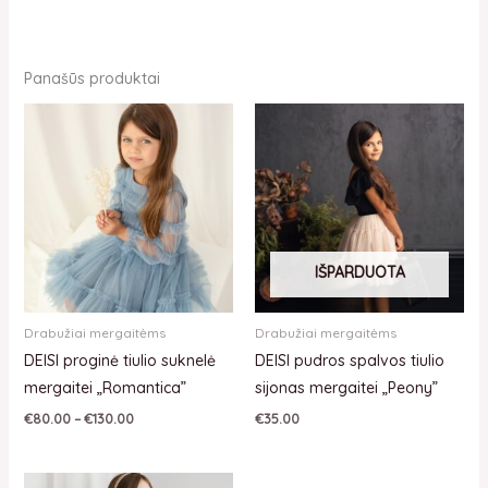
Panašūs produktai
IŠPARDUOTA
Drabužiai mergaitėms
Drabužiai mergaitėms
DEISI proginė tiulio suknelė
DEISI pudros spalvos tiulio
mergaitei „Romantica”
sijonas mergaitei „Peony”
€
80.00
–
€
130.00
€
35.00