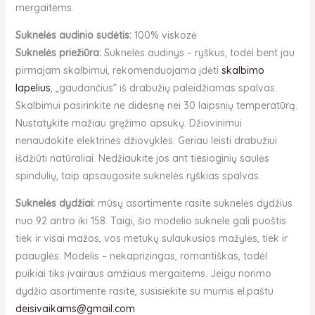
mergaitėms.
Suknelės audinio sudėtis:
100% viskozė
Suknelės priežiūra:
Suknelės audinys – ryškus, todėl bent jau
pirmajam skalbimui, rekomenduojama įdėti
skalbimo
lapelius
, „gaudančius” iš drabužių paleidžiamas spalvas.
Skalbimui pasirinkite ne didesnę nei 30 laipsnių temperatūrą.
Nustatykite mažiau gręžimo apsukų. Džiovinimui
nenaudokite elektrinės džiovyklės. Geriau leisti drabužiui
išdžiūti natūraliai. Nedžiaukite jos ant tiesioginių saulės
spindulių, taip apsaugosite suknelės ryškias spalvas.
Suknelės dydžiai:
mūsų asortimente rasite suknelės dydžius
nuo 92 antro iki 158. Taigi, šio modelio suknele gali puoštis
tiek ir visai mažos, vos metukų sulaukusios mažylės, tiek ir
paauglės. Modelis – nekaprizingas, romantiškas, todėl
puikiai tiks įvairaus amžiaus mergaitėms. Jeigu norimo
dydžio asortimente rasite, susisiekite su mumis el.paštu
deisivaikams@gmail.com