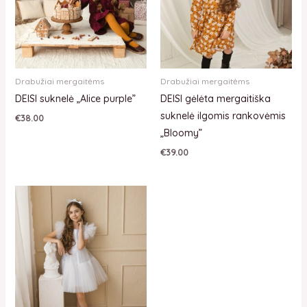
Drabužiai mergaitėms
Drabužiai mergaitėms
DEISI suknelė „Alice purple”
DEISI gėlėta mergaitiška
suknelė ilgomis rankovėmis
€
38.00
„Bloomy”
€
39.00