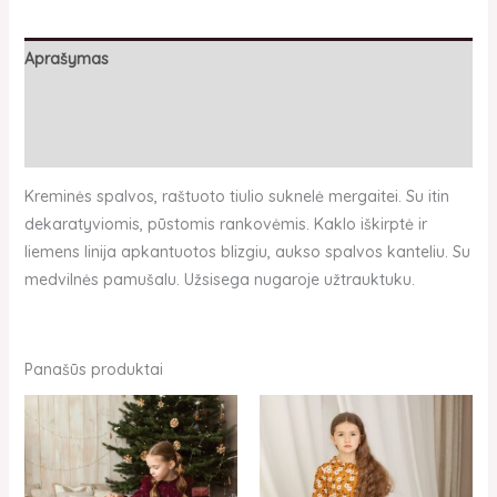
Aprašymas
Papildoma informacija
Atsiliepimai (0)
Kreminės spalvos, raštuoto tiulio suknelė mergaitei. Su itin
dekaratyviomis, pūstomis rankovėmis. Kaklo iškirptė ir
liemens linija apkantuotos blizgiu, aukso spalvos kanteliu. Su
medvilnės pamušalu. Užsisega nugaroje užtrauktuku.
Panašūs produktai