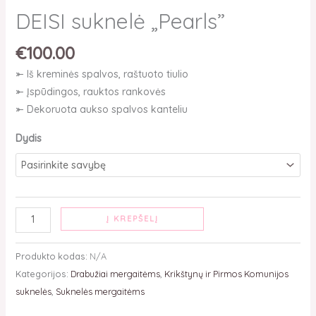
DEISI suknelė „Pearls”
€
100.00
⤜ Iš kreminės spalvos, raštuoto tiulio
⤜ Įspūdingos, rauktos rankovės
⤜ Dekoruota aukso spalvos kanteliu
Dydis
Į KREPŠELĮ
Produkto kodas:
N/A
Kategorijos:
Drabužiai mergaitėms
,
Krikštynų ir Pirmos Komunijos
suknelės
,
Suknelės mergaitėms