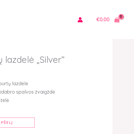
€
0.00
 lazdelė „Silver”
urtų lazdelė
sidabro spalvos žvaigždė
stelė
EPŠELĮ