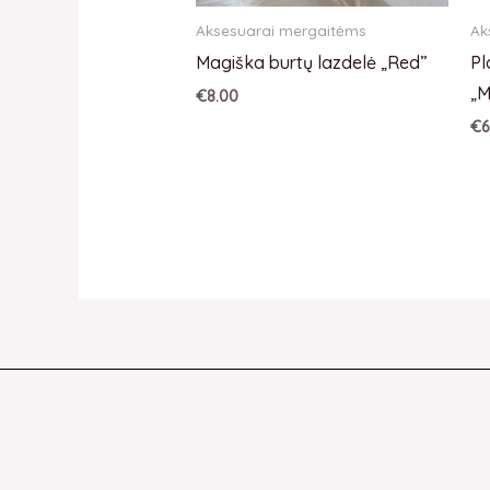
Aksesuarai mergaitėms
Ak
Magiška burtų lazdelė „Red”
Pl
„M
€
8.00
€
6