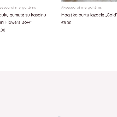
sesuarai mergaitėms
Aksesuarai mergaitėms
aukų gumytė su kaspinu
Magiška burtų lazdelė „Gold
ini Flowers Bow”
€
8.00
.00