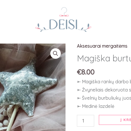
Aksesuarai mergaitėms
produkto
kiekis:
Magiška burtų
Magiška
€
8.00
burtų
lazdelė
⤜ Magiška rankų darbo b
"Silver"
⤜ Žvyneliais dekoruota 
⤜ Švelnių burbuliukų juo
⤜ Medinė lazdelė
Į KR