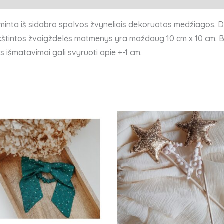
minta iš sidabro spalvos žvyneliais dekoruotos medžiagos. D
nkštintos žvaigždelės matmenys yra maždaug 10 cm x 10 cm. Be
išmatavimai gali svyruoti apie +-1 cm.